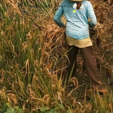
Devis En Ligne
Book A Call
Devis En Ligne
Book A Call