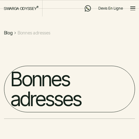
®
®
SWARGA ODYSSEY
Devis En Ligne
SWARGA ODYSSEY
Devis En Ligne
Devis En Ligne
Devis En Ligne
Blog
Bonnes adresses
Bonnes
adresses