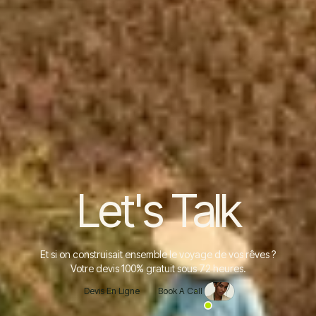
Let's Talk
Et si on construisait ensemble le voyage de vos rêves ?
Votre devis 100% gratuit sous 72 heures.
Devis En Ligne
Book A Call
Devis En Ligne
Book A Call