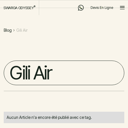
®
®
SWARGA ODYSSEY
Devis En Ligne
SWARGA ODYSSEY
Devis En Ligne
Devis En Ligne
Devis En Ligne
Blog
Gili Air
Gili Air
Aucun Article n'a encore été publié avec ce tag.