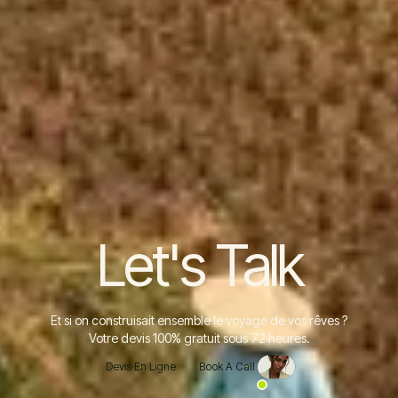
Let's Talk
Et si on construisait ensemble le voyage de vos rêves ?
Votre devis 100% gratuit sous 72 heures.
Devis En Ligne
Book A Call
Devis En Ligne
Book A Call