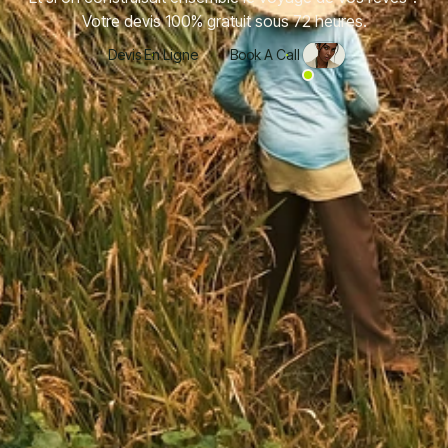
Votre devis 100% gratuit sous 72 heures.
Devis En Ligne
Book A Call
Devis En Ligne
Book A Call