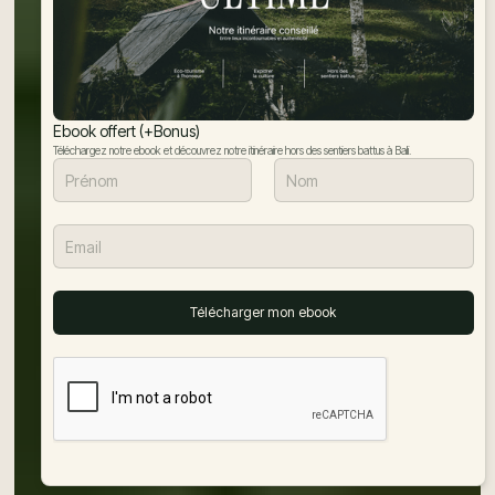
Ebook offert (+Bonus)
Téléchargez notre ebook et découvrez notre itinéraire hors des sentiers battus à Bali.