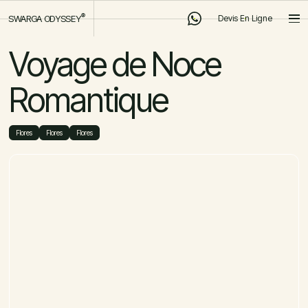
®
SWARGA ODYSSEY
Devis En Ligne
Devis En Ligne
Voyage de Noce
Romantique
Flores
Flores
Flores