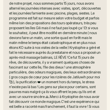
de notre projet, nous sommes partis 15 jours, nous avons
alterné les journées intenses avec visites, sport, découvertes
et les journées farniente avec piscine, plages, siestes. Le
programme est fait sur mesure selon votre budget et parfois
même loin des propositions des tours opérateurs, très peu
proposent les îles Gili mais il ne faut pas loupé ça ! Et si vous
le souhaitez, il peut être modifié en dernière minute ( nous
devions faire un matin, une sortie quad en forêt mais le
matin même le temps était catastrophique et en plus nous
étions KO suite à nos visites de la veille ) Krystophie a géré et
fait le nécessaire auprès du prestataire et nous a proposé un
après-midi massage balinais, LE RÊVE !Ce fut 15 jours de
rêve, de découverte, il y a vraiment quelques choses de
fascinant sur cette île, l'île des dieux ! une atmosphère
particulière, des odeurs magiques, des lieux extraordinaires
( gros coups de cœur pour les rizières de Jatiluwih pour moi
🥰 ), la purification ❤️ un moment hors du temps, le stress
n'existe pas là bas ! Les gens sur place pour certains, sont
pauvres mais malgré ça ils vous offrent le peu qu'ils ont et
avec un sourire sincère 🙏.Merci à Krystophie de nous avoir
fait découvrir ce monde magique.C'est une expérience qui
est belle a raconté mais franchement, il faut la vivre ! Si vous