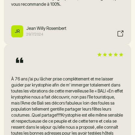
vous recommande à 100%.
Jean Willy Rosembert
JR
29/7/2024
À 76 ans j’ai pu lâcher prise complètement et me laisser
guider par krystophie afin de m’ immerger totalement dans
toutes les vibrations de cette merveilleuse île « BALI «En effet
krystophie nous a fait découvrir, non pas l’île touristique,
mais l’Ame de Bali ses décors fabuleux loin des foules sa
population tellement gentille partager leurs fêtes leurs
coutumes .Quel partage!!!!!Krystophie est elle même sensible
et respectueuse de ce peuple et de cette terre et cela se
ressent dans le séjour qu’elle nous a proposé ,elle connaît
toutes les bonnes adresses pour les avoir testées hôtels