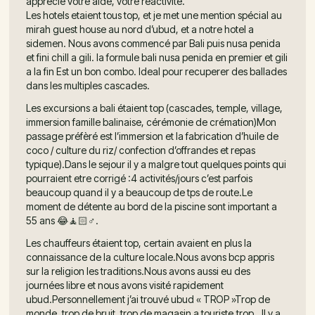
apprécié votre aide, votre réactivité.
Les hotels etaient tous top, et je met une mention spécial au
mirah guest house au nord d’ubud, et a notre hotel a
sidemen. Nous avons commencé par Bali puis nusa penida
et fini chill a gili. la formule bali nusa penida en premier et gili
a la fin Est un bon combo. Ideal pour recuperer des ballades
dans les multiples cascades.
Les excursions a bali étaient top (cascades, temple, village,
immersion famille balinaise, cérémonie de crémation)Mon
passage préfèré est l’immersion et la fabrication d’huile de
coco / culture du riz/ confection d’offrandes et repas
typique).Dans le sejour il y a malgre tout quelques points qui
pourraient etre corrigé :4 activités/jours c’est parfois
beaucoup quand il y a beaucoup de tps de route.Le
moment de détente au bord de la piscine sont important a
55 ans 😂🧘🏻♂️.
Les chauffeurs étaient top, certain avaient en plus la
connaissance de la culture locale.Nous avons bcp appris
sur la religion les traditions.Nous avons aussi eu des
journées libre et nous avons visité rapidement
ubud.Personnellement j’ai trouvé ubud « TROP »Trop de
monde, trop de bruit, trop de magasin a touriste,trop…Il y a