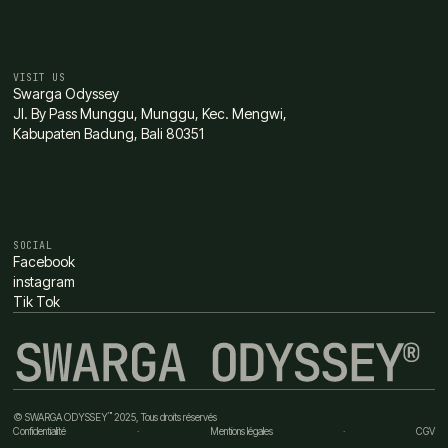
VISIT US
Swarga Odyssey
Jl. By Pass Munggu, Munggu, Kec. Mengwi,
Kabupaten Badung, Bali 80351
SOCIAL
Facebook
instagram
Tik Tok
™
© SWARGA ODYSSEY
2025, Tous droits réservés
Confidentialité
·
Mentions légales
·
CGV