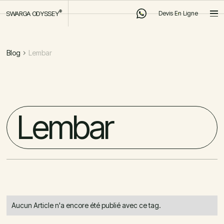
®
®
SWARGA ODYSSEY
Devis En Ligne
SWARGA ODYSSEY
Devis En Ligne
Devis En Ligne
Devis En Ligne
Blog
Lembar
Lembar
Aucun Article n'a encore été publié avec ce tag.