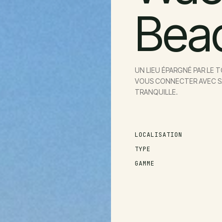
Bea
UN LIEU ÉPARGNÉ PAR LE
VOUS CONNECTER AVEC SA
TRANQUILLE.
LOCALISATION
TYPE
GAMME