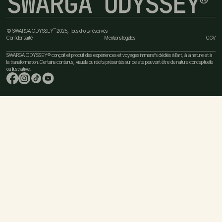
™
© SWARGA ODYSSEY
2025, Tous droits réservés
Confidentialité
·
Mentions légales
·
CGV
SWARGA ODYSSEY® conçoit et produit des expériences et voyages immersifs dédiés à l’art, à la nature et à
la transformation. Certains contenus, visuels ou récits présentés sur ce site peuvent être de nature conceptuelle
ou illustrative.