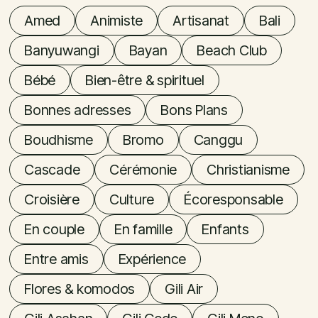
Amed
Animiste
Artisanat
Bali
Banyuwangi
Bayan
Beach Club
Bébé
Bien-être & spirituel
Bonnes adresses
Bons Plans
Boudhisme
Bromo
Canggu
Cascade
Cérémonie
Christianisme
Croisière
Culture
Écoresponsable
En couple
En famille
Enfants
Entre amis
Expérience
Flores & komodos
Gili Air