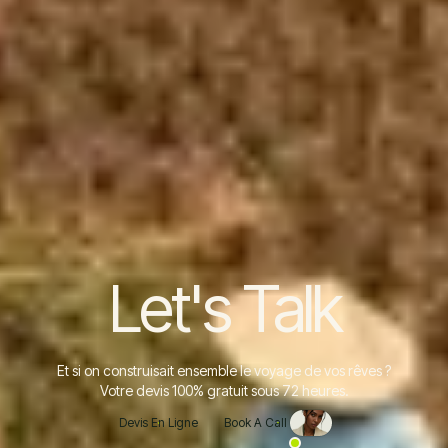
Let's Talk
Et si on construisait ensemble le voyage de vos rêves ?
Votre devis 100% gratuit sous 72 heures.
Devis En Ligne
Book A Call
Devis En Ligne
Book A Call