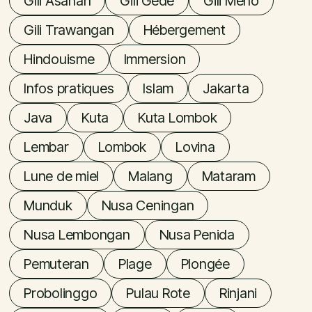
Gili Asahan
Gili Gede
Gili Meno
Gili Trawangan
Hébergement
Hindouisme
Immersion
Infos pratiques
Islam
Jakarta
Java
Kuta
Kuta Lombok
Lembar
Lombok
Lovina
Lune de miel
Malang
Mataram
Munduk
Nusa Ceningan
Nusa Lembongan
Nusa Penida
Pemuteran
Plage
Plongée
Probolinggo
Pulau Rote
Rinjani